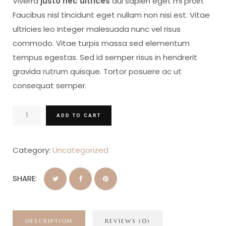
Viverra
justo nec ultrices
dui sapien eget mi proin.
Faucibus nisl tincidunt eget nullam non nisi est. Vitae
ultricies leo integer malesuada nunc vel risus
commodo. Vitae turpis massa sed elementum
tempus egestas. Sed id semper risus in hendrerit
gravida rutrum quisque. Tortor posuere ac ut
consequat semper.
Living
ADD TO CART
Room
Decor
Category:
Uncategorized
quantity
SHARE:
DESCRIPTION
REVIEWS (0)